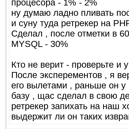
процесора - 1% - 2%
ну думаю ладно пливать пос
и суну туда ретрекер на PH
Сделал , после отметки в 6
MYSQL - 30%
Кто не верит - проверьте и 
После эксперементов , я ве
его вылетами , раньше он 
базу , щас сделал в свою д
ретрекер запихать на наш хо
выдержит ли он таких извр