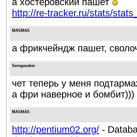
а хостеровский пашет
http://re-tracker.ru/stats/stat
MASMAS
а фрикчейндж пашет, своло
Seregaxaker
чет теперь у меня подтарма
а фри наверное и бомбит)))
MASMAS
http://pentium02.org/
- Databa