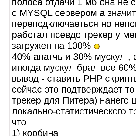
полоса отдачи 1 мб она не 
с MYSQL сервером а значит 
переподключаеться но непоня
работал псевдо трекер у ме
загружен на 100%
40% апатчь и 30% мускул , 
иногда мускул брал все 60
вывод - ставить PHP скрипт
сейчас это подтверждает то 
трекер для Питера) нанего
локально-статистического т
что
1) корбина