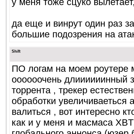
у меня тоже сцуко вылетает
да еще и винрут один раз за
большие подозрения на ата
Shift
ПО логам на моем роутере 
оооооочень длиииииинный з
торрента , трекер естествен
обработки увеличиваеться а 
валиться , вот интересно к
как и у меня и масмаса XBT
глобального аннонса (юзер 