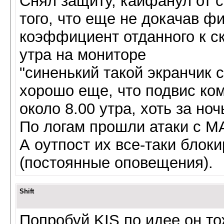
Снял защиту, кайфанул от с
того, что еще не докачав ф
коэффициент отданного к ска
утра на мониторе
"синенький такой экранчик с
хорошо еще, что подвис ко
около 8.00 утра, хоть за но
По логам прошли атаки с 
А оутпост их все-таки блок
(постоянные оповещения).
Shift
Попробуй KIS по идее он т