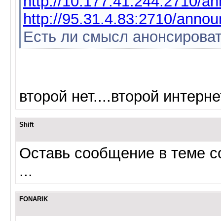
http://10.177.41.244:2710/a
http://95.31.4.83:2710/anno
Есть ли смысл анонсироват
второй нет....второй интер
Shift
Оставь сообщение в теме с
...
FONARIK