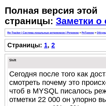
Полная версия этой
страницы:
Заметки о
Re-Tracker | Система локальных ретрекеров | Ретрекер
>
РеТрекер
>
Обсуж
Страницы:
1
,
2
Shift
Сегодня после того как дос
смотреть почему это происх
чтоб в MYSQL писалось реже
отметки 22 000 он упорно в