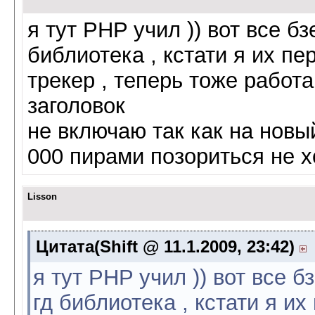
я тут PHP учил )) вот все б
библиотека , кстати я их п
трекер , теперь тоже работ
заголовок
не включаю так как на новы
000 пирами позориться не 
Lisson
Цитата(Shift @ 11.1.2009, 23:42)
я тут PHP учил )) вот все 
гд библиотека , кстати я и